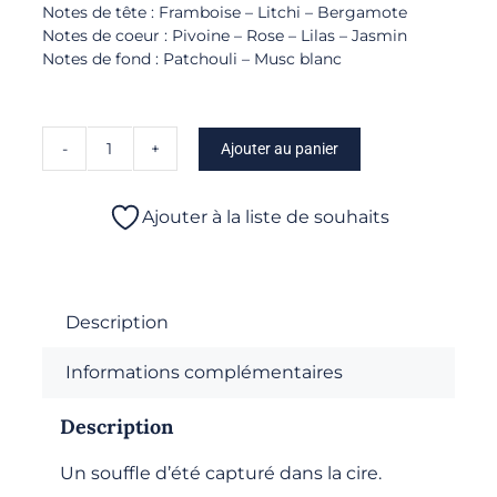
Notes de tête : Framboise – Litchi – Bergamote
Notes de coeur : Pivoine – Rose – Lilas – Jasmin
Notes de fond : Patchouli – Musc blanc
Ajouter au panier
quantité
de
Bougie
Ajouter à la liste de souhaits
Parfumée
-
Rêve
de
Description
Lin
Informations complémentaires
Description
Un souffle d’été capturé dans la cire.