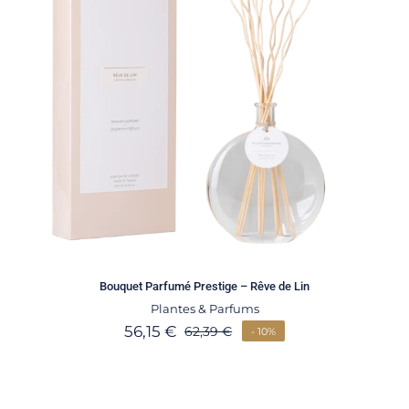
Bouquet Parfumé Prestige – Rêve de Lin
Plantes & Parfums
56,15
€
62,39
€
- 10%