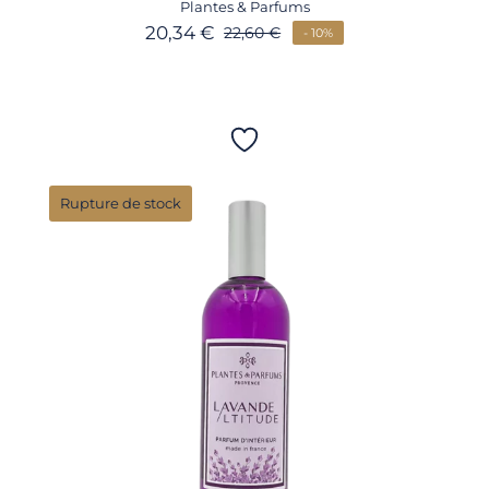
Plantes & Parfums
20,34
€
22,60
€
- 10%
Rupture de stock