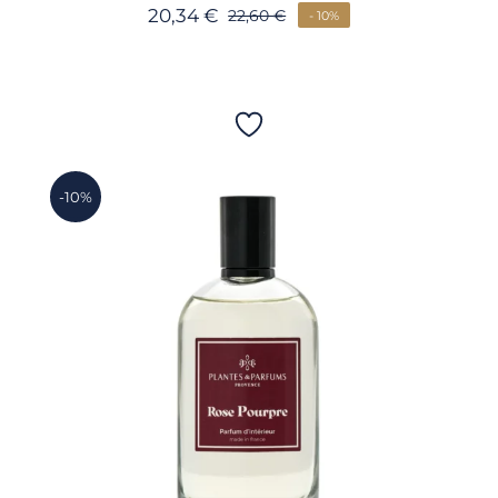
20,34
€
22,60
€
- 10%
-10%