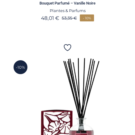
Bouquet Parfumé – Vanille Noire
Plantes & Parfums
48,01
€
53,35
€
- 10%
-10%