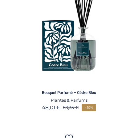
Bouquet Parfumé – Cèdre Bleu
Plantes & Parfums
48,01
€
53,35
€
- 10%