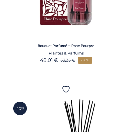
Bouquet Parfumé – Rose Pourpre
Plantes & Parfums
48,01
€
53,35
€
- 10%
-10%