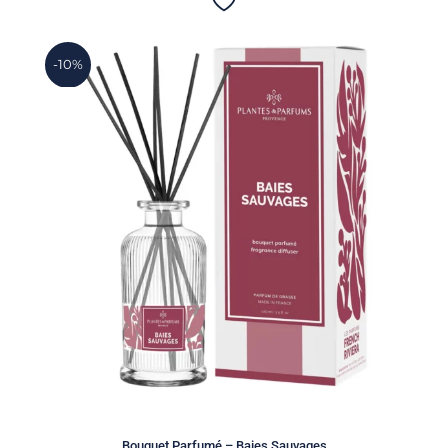
-10%
Bouquet Parfumé – Baies Sauvages