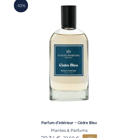
-10%
Parfum d’intérieur – Cèdre Bleu
Plantes & Parfums
20,34
€
22,60
€
- 10%