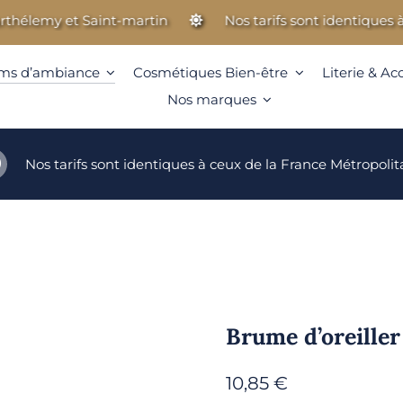
emy et Saint-martin
Nos tarifs sont identiques à ceux
ms d’ambiance
Cosmétiques Bien-être
Literie & Ac
Nos marques
Nos tarifs sont identiques à ceux de la France Métropolit
Brume d’oreiller
10,85
€