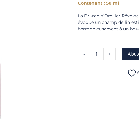
Contenant : 50 ml
La Brume d’Oreiller Rêve de
évoque un champ de lin estiv
harmonieusement à un bouq
Ajout
quantité
de
Brume
A
d'oreiller
-
Rêve
de
lin