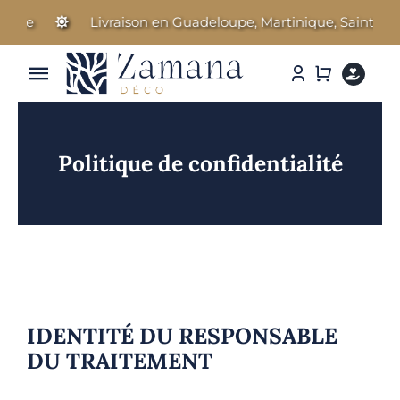
Passer
ne
Livraison en Guadeloupe, Martinique, Saint-Barth
au
contenu
Toggle
Navigation
Linge de Maison
Politique de confidentialité
Parfums d’ambiance
Cosmétiques Bien-être
Literie & Accessoires
Idées Cadeaux
IDENTITÉ DU RESPONSABLE
DU TRAITEMENT
Nos marques