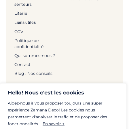
senteurs
Literie
Liens utiles
CGV
Politique de
confidentialité
Qui sommes-nous ?
Contact
Blog : Nos conseils
Hello! Nous c'est les cookies
Aidez-nous à vous proposer toujours une super
© Zamana Déco - 2026 | Tous droits réservés |
expérience Zamana Deco! Les cookies nous
Mentions légales
|
Politique de confidentialité
|
permettent d'analyser le trafic et de proposer des
Création :
globellie.com
fonctionnalités.
En savoir +