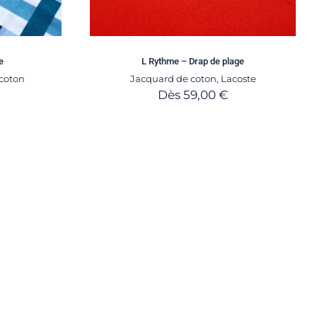
e
L Rythme – Drap de plage
 coton
Jacquard de coton
,
Lacoste
Dès
59,00
€