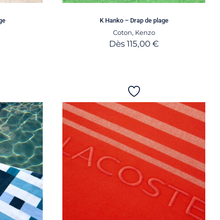
ge
K Hanko – Drap de plage
Coton
,
Kenzo
Dès
115,00
€