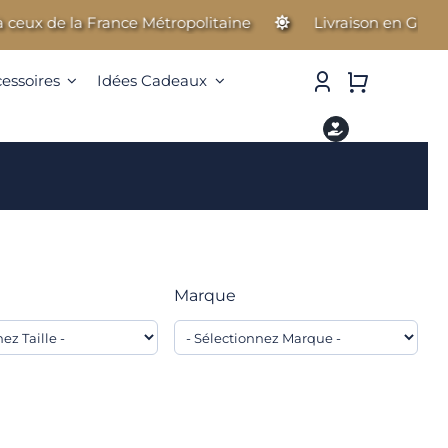
e la France Métropolitaine
Livraison en Guadeloupe, M
cessoires
Idées Cadeaux
Marque