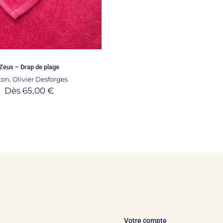
Zeus – Drap de plage
ton
,
Olivier Desforges
Dès
65,00
€
Votre compte