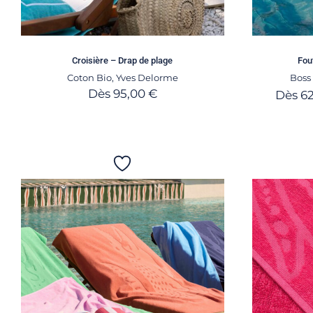
Croisière – Drap de plage
Fou
Coton Bio
,
Yves Delorme
Bos
Dès
95,00
€
Dès
6