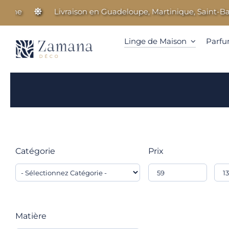
Passer
Livraison en Guadeloupe, Martinique, Saint-Barthélemy
au
contenu
Linge de Maison
Parfu
Catégorie
Prix
Matière