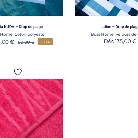
ta KUDA – Drap de plage
Latice – Drap de plag
s Home
,
Coton polyester
Boss Home
,
Velours de
Dès
135,00
€
2,00
€
89,00
€
- 30%