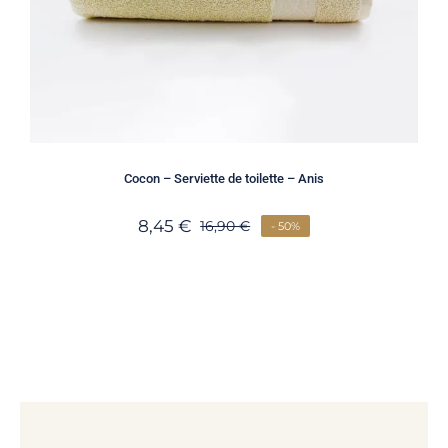
Cocon – Serviette de toilette – Anis
8,45
€
16,90
€
- 50%