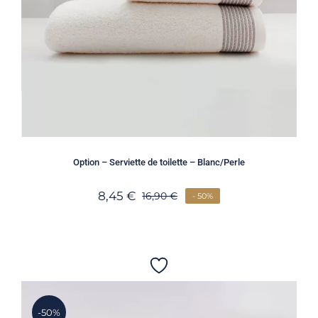
Option – Serviette de toilette – Blanc/Perle
8,45
€
16,90
€
- 50%
-50%