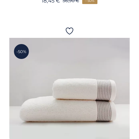
18,45
€
36,90
€
- 50%
-50%