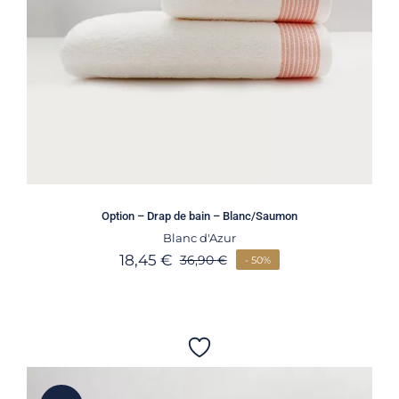
Option – Drap de bain – Blanc/Saumon
Blanc d'Azur
18,45
€
36,90
€
- 50%