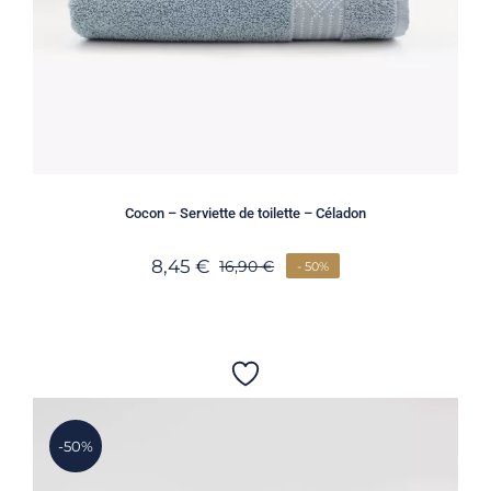
Cocon – Serviette de toilette – Céladon
8,45
€
16,90
€
- 50%
-50%