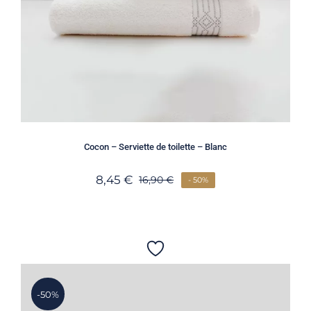
Cocon – Serviette de toilette – Blanc
8,45
€
16,90
€
- 50%
-50%