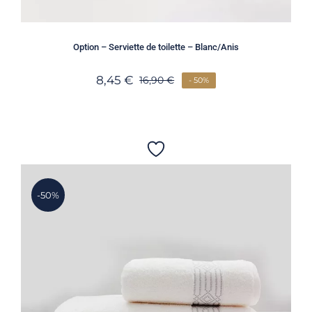
Option – Serviette de toilette – Blanc/Anis
8,45
€
16,90
€
- 50%
-50%