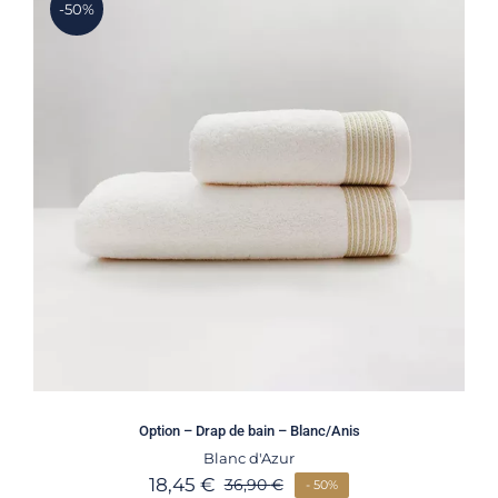
-50%
Option – Drap de bain – Blanc/Anis
Blanc d'Azur
18,45
€
36,90
€
- 50%