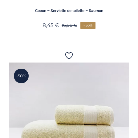
Cocon – Serviette de toilette – Saumon
8,45
€
16,90
€
- 50%
-50%