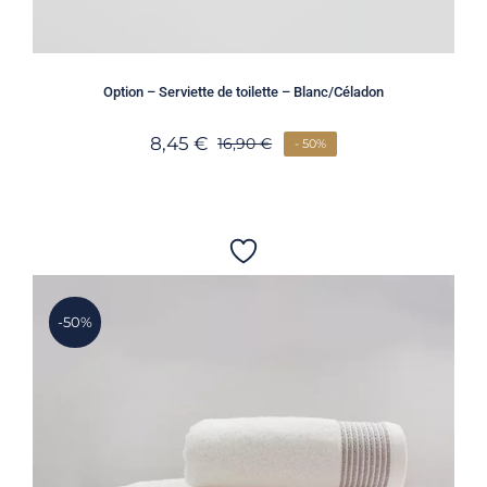
Option – Serviette de toilette – Blanc/Céladon
8,45
€
16,90
€
- 50%
-50%