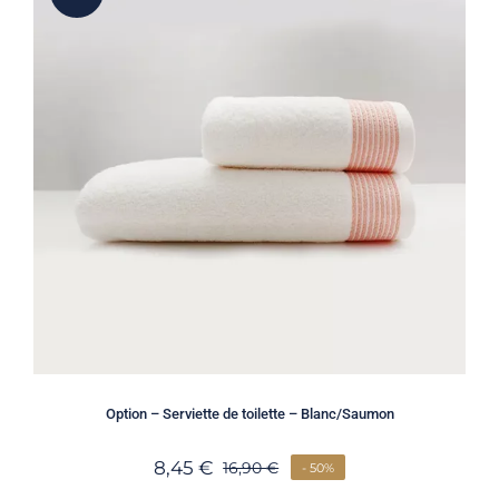
Option – Serviette de toilette – Blanc/Saumon
8,45
€
16,90
€
- 50%