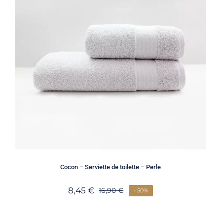
Cocon – Serviette de toilette – Perle
8,45
€
16,90
€
- 50%