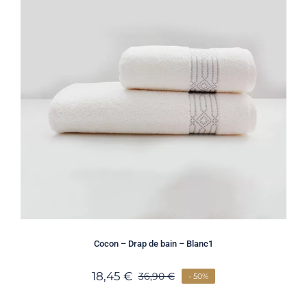
Cocon – Drap de bain – Blanc1
18,45
€
36,90
€
- 50%