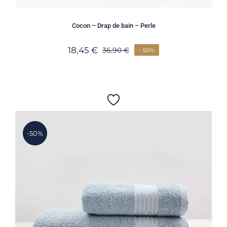
Cocon – Drap de bain – Perle
18,45
€
36,90
€
- 50%
-50%