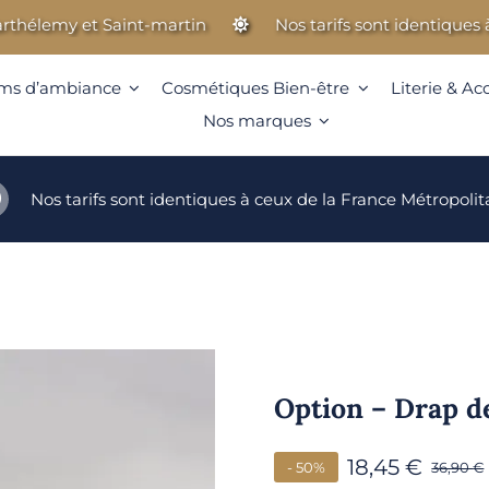
lemy et Saint-martin
Nos tarifs sont identiques à ceu
ms d’ambiance
Cosmétiques Bien-être
Literie & Ac
Nos marques
Nos tarifs sont identiques à ceux de la France Métropolit
Option – Drap d
18,45
€
- 50%
36,90
€