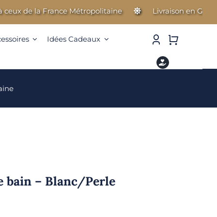
x de la France Métropolitaine
Livraison en Guadeloup
cessoires
Idées Cadeaux
aine
e bain – Blanc/Perle