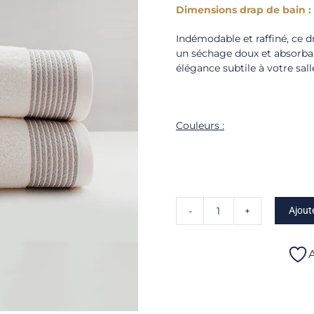
Dimensions drap de bain : 
Indémodable et raffiné, ce d
un séchage doux et absorba
élégance subtile à votre sall
Couleurs :
Ajout
quantité
de
Option
A
-
Drap
de