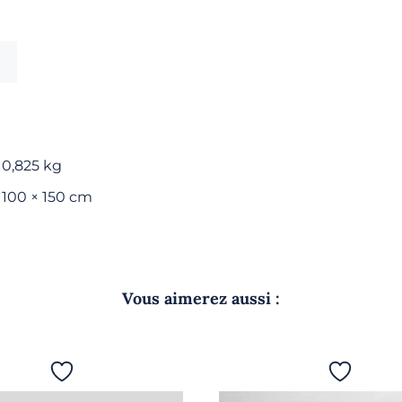
bain
-
Blanc/Perle
0,825 kg
100 × 150 cm
Vous aimerez aussi :