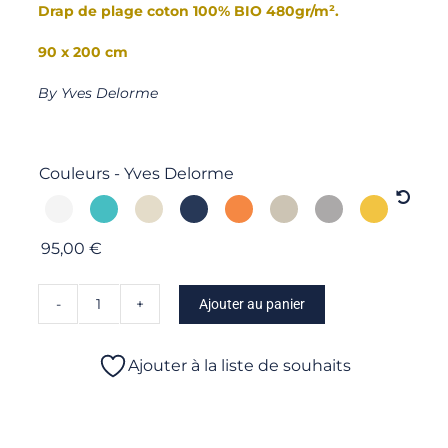
Drap de plage coton 100% BIO 480gr/m².
90 x 200 cm
By Yves Delorme
Couleurs - Yves Delorme

95,00
€
Ajouter au panier
quantité
de
Croisière
Ajouter à la liste de souhaits
-
Drap
de