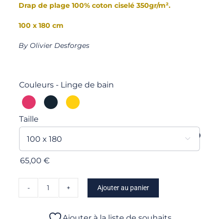
Drap de plage 100% coton ciselé 350gr/m².
100 x 180 cm
By Olivier Desforges
Couleurs - Linge de bain

Taille

65,00
€
Ajouter au panier
quantité
de
Zeus
Ajouter à la liste de souhaits