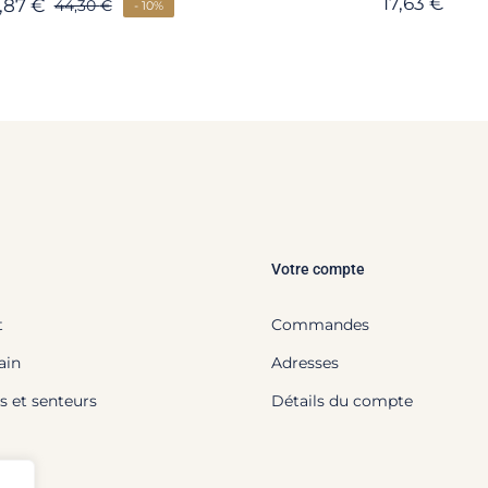
17,63
€
,87
€
44,30
€
- 10%
Votre compte
t
Commandes
ain
Adresses
s et senteurs
Détails du compte