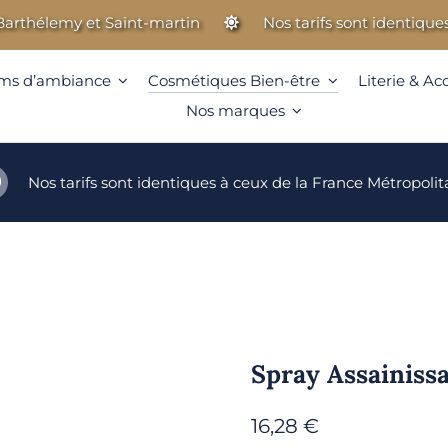
hélemy et Saint-martin
Nos tarifs sont identiques à c
ms d’ambiance
Cosmétiques Bien-être
Literie & Ac
Nos marques
Nos tarifs sont identiques à ceux de la France Métropolit
Spray Assainiss
16,28
€