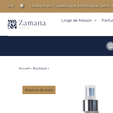
Passer
ine
Livraison en Guadeloupe, Martinique, Saint-Bart
au
contenu
Linge de Maison
Parfu
Accueil
»
Boutique
»
Spray Assainissant
Rupture de stock