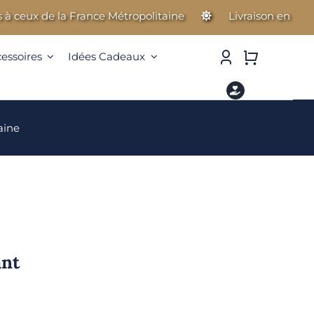
eux de la France Métropolitaine
Livraison en Guadelou
cessoires
Idées Cadeaux
aine
ant