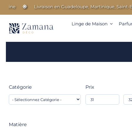
Passer
taine
Livraison en Guadeloupe, Martinique, Saint-Ba
au
contenu
Linge de Maison
Parfu
Catégorie
Prix
Matière