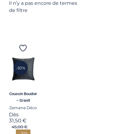
Il n’y a pas encore de termes
de filtre
-30%
Coussin Boudoir
– Granit
Zamana Déco
Dès
31,50
€
45,00
€
- 30%