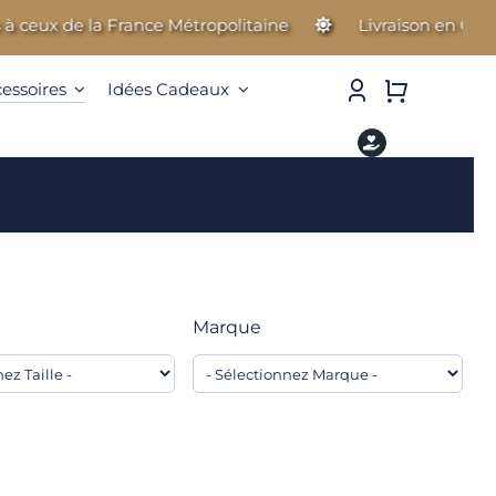
 ceux de la France Métropolitaine
Livraison en Guadel
cessoires
Idées Cadeaux
Marque