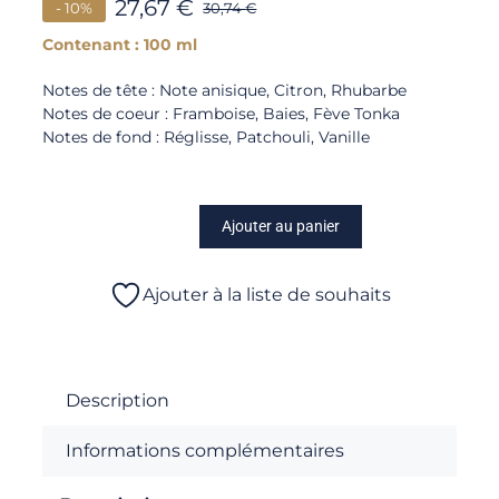
27,67
€
- 10%
30,74
€
Contenant : 100 ml
Notes de tête : Note anisique, Citron, Rhubarbe
Notes de coeur : Framboise, Baies, Fève Tonka
Notes de fond : Réglisse, Patchouli, Vanille
Ajouter au panier
quantité
de
Bouquet
Ajouter à la liste de souhaits
Parfumé
-
Baies
Sauvages
Description
Informations complémentaires