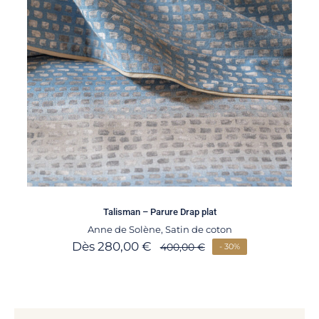
Talisman – Parure Drap plat
Anne de Solène
,
Satin de coton
Dès
280,00
€
400,00
€
- 30%