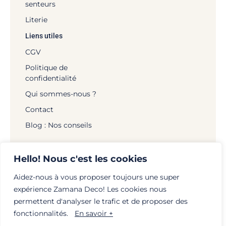
senteurs
Literie
Liens utiles
CGV
Politique de
confidentialité
Qui sommes-nous ?
Contact
Blog : Nos conseils
Hello! Nous c'est les cookies
Aidez-nous à vous proposer toujours une super
© Zamana Déco - 2026 | Tous droits réservés |
expérience Zamana Deco! Les cookies nous
Mentions légales
|
Politique de confidentialité
|
permettent d'analyser le trafic et de proposer des
Création :
globellie.com
fonctionnalités.
En savoir +