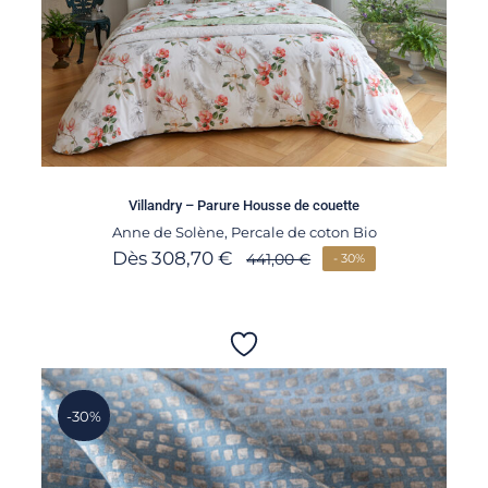
Villandry – Parure Housse de couette
Anne de Solène
,
Percale de coton Bio
Dès
308,70
€
441,00
€
- 30%
-30%