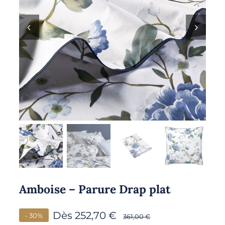
Amboise – Parure Drap plat
Dès
252,70
€
- 30%
361,00
€