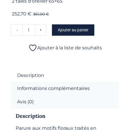
2 taies d’oreiller 65×65
252,70
€
361,00
€
Ajouter au panier
quantité
de
Amboise
Ajouter à la liste de souhaits
-
Parure
Drap
plat
Description
Informations complémentaires
Avis (0)
Description
Parure aux motifs floraux traités en