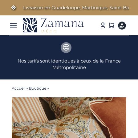
Passer
Livraison en Guadeloupe, Martinique, Saint-Barthélemy
au
contenu
Toggle
Navigation
Linge de Maison
Nos tarifs sont identiques à ceux de la France
Parfums d’ambiance
Métropolitaine
Cosmétiques Bien-être
Accueil
»
Boutique
»
Beaumaison – Taie d’oreiller
Literie & Accessoires
Idées Cadeaux
Nos marques