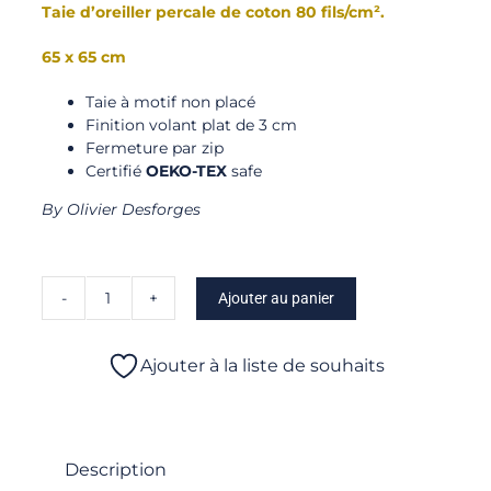
Taie d’oreiller percale de coton 80 fils/cm².
65 x 65 cm
Taie à motif non placé
Finition volant plat de 3 cm
Fermeture par zip
Certifié
OEKO-TEX
safe
By Olivier Desforges
Ajouter au panier
quantité
de
Beaumaison
Ajouter à la liste de souhaits
-
Taie
d'oreiller
Description