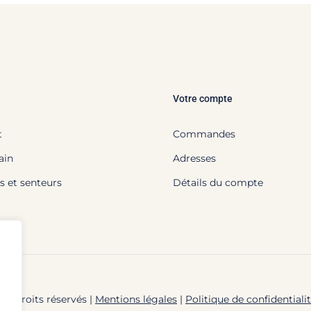
Votre compte
t
Commandes
ain
Adresses
s et senteurs
Détails du compte
us droits réservés |
Mentions légales
|
Politique de confidentiali