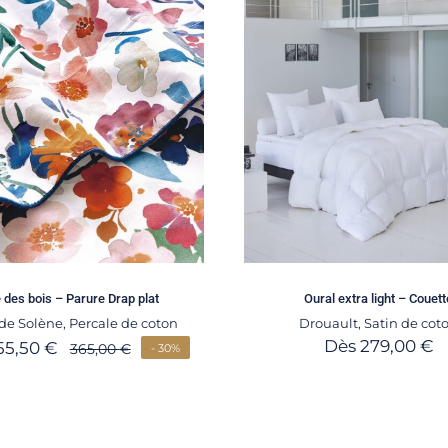
 des bois – Parure Drap plat
Oural extra light – Couett
de Solène
,
Percale de coton
Drouault
,
Satin de cot
Dès
279,00
€
55,50
€
365,00
€
- 30%