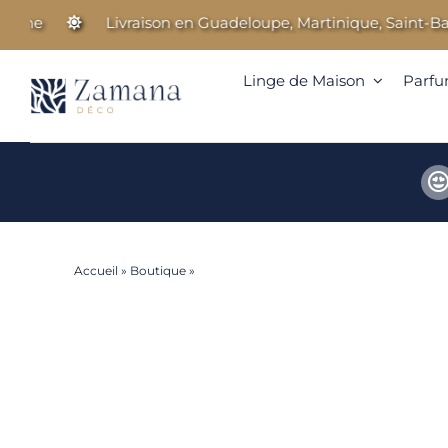
Passer
Livraison en Guadeloupe, Martinique, Saint-Barthél
au
contenu
Linge de Maison
Parfu
Accueil
»
Boutique
»
Charme – Taie d’oreiller