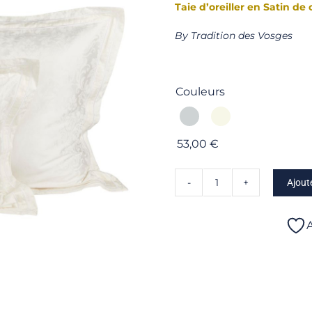
Taie d’oreiller en Satin de 
By Tradition des Vosges
Couleurs

53,00
€
Ajout
quantité
de
Charme
A
-
Taie
d'oreiller