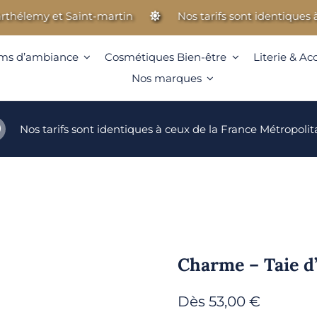
emy et Saint-martin
Nos tarifs sont identiques à ceux
ms d’ambiance
Cosmétiques Bien-être
Literie & Ac
Nos marques
Nos tarifs sont identiques à ceux de la France Métropolit
Charme – Taie d’
Dès
53,00
€