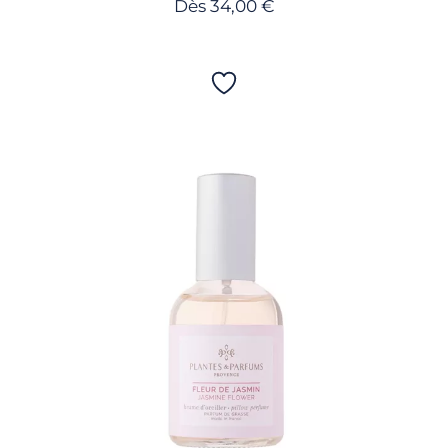
Dès
34,00
€