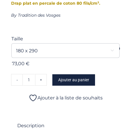
Drap plat en percale de coton 80 fils/cm².
By Tradition des Vosges
Taille

73,00
€
Ajouter au panier
quantité
de
Corail
Ajouter à la liste de souhaits
-
Drap
plat
Description