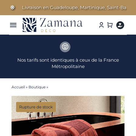
Passer
Livraison en Guadeloupe, Martinique, Saint-Barthélemy 
au
contenu
Toggle
Navigation
Linge de Maison
Nos tarifs sont identiques à ceux de la France
Parfums d’ambiance
Métropolitaine
Cosmétiques Bien-être
Accueil
»
Boutique
»
Double B – Drap de bain
Literie & Accessoires
Rupture de stock
Idées Cadeaux
Nos marques