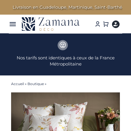
Passer
Livraison en Guadeloupe, Martinique, Saint-Barthélemy et 
au
contenu
Toggle
Navigation
Linge de Maison
Nos tarifs sont identiques à ceux de la France
Parfums d’ambiance
Métropolitaine
Cosmétiques Bien-être
Accueil
»
Boutique
»
Maria – Composez votre Parure
Literie & Accessoires
Idées Cadeaux
Nos marques