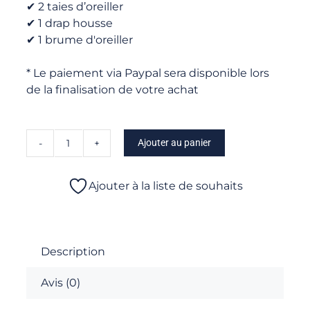
✔ 2 taies d’oreiller
✔ 1 drap housse
✔ 1 brume d'oreiller
* Le paiement via Paypal sera disponible lors
de la finalisation de votre achat
Ajouter au panier
quantité
de
Maria
Ajouter à la liste de souhaits
-
Composez
votre
Parure
Description
Avis (0)