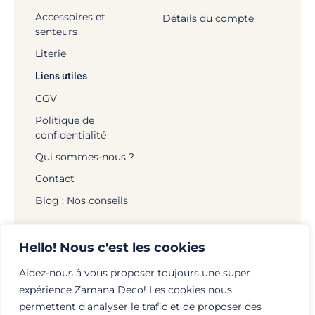
Accessoires et
Détails du compte
senteurs
Literie
Liens utiles
CGV
Politique de
confidentialité
Qui sommes-nous ?
Contact
Blog : Nos conseils
Hello! Nous c'est les cookies
Aidez-nous à vous proposer toujours une super
© Zamana Déco - 2026 | Tous droits réservés |
expérience Zamana Deco! Les cookies nous
Mentions légales
|
Politique de confidentialité
|
permettent d'analyser le trafic et de proposer des
Création :
globellie.com