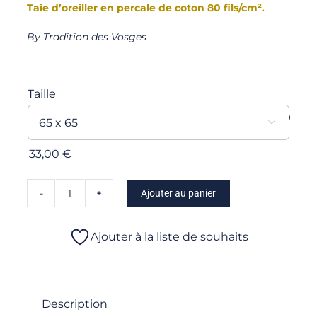
Taie d’oreiller en percale de coton 80 fils/cm².
By Tradition des Vosges
Taille

33,00
€
Ajouter au panier
quantité
de
Maria
Ajouter à la liste de souhaits
-
Taie
d'oreiller
Description