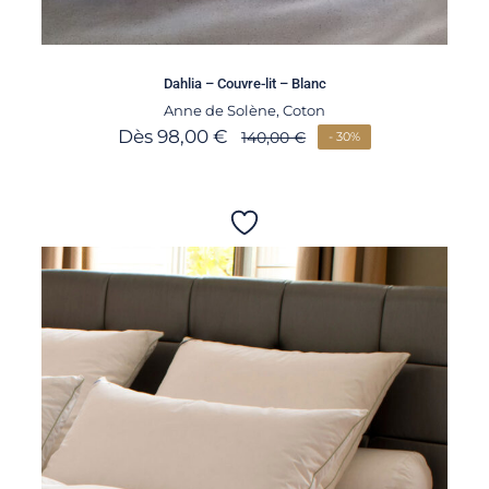
Dahlia – Couvre-lit – Blanc
Anne de Solène
,
Coton
Dès
98,00
€
140,00
€
- 30%