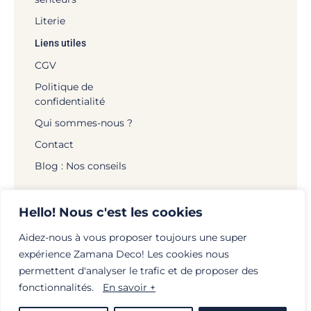
Literie
Liens utiles
CGV
Politique de
confidentialité
Qui sommes-nous ?
Contact
Blog : Nos conseils
Hello! Nous c'est les cookies
Aidez-nous à vous proposer toujours une super
© Zamana Déco - 2026 | Tous droits réservés |
expérience Zamana Deco! Les cookies nous
Mentions légales
|
Politique de confidentialité
|
permettent d'analyser le trafic et de proposer des
Création :
globellie.com
fonctionnalités.
En savoir +