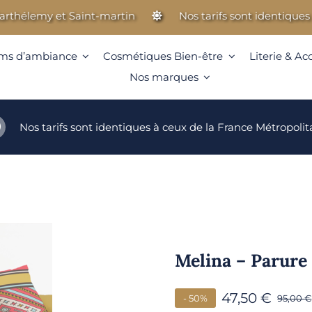
lemy et Saint-martin
Nos tarifs sont identiques à ceu
ms d’ambiance
Cosmétiques Bien-être
Literie & Ac
Nos marques
Nos tarifs sont identiques à ceux de la France Métropolit
Melina – Parure
47,50
€
- 50%
95,00
€