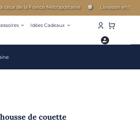
x de la France Métropolitaine
Livraison en Guadeloup
cessoires
Idées Cadeaux
aine
 housse de couette