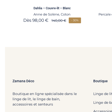
Dahlia – Couvre-lit – Blanc
Anne de Solène
,
Coton
Percale
Dès
98,00
€
140,00
€
- 30%
Zamana Déco
Boutique
Boutique en ligne spécialisée dans le
Linge de li
linge de lit, le linge de bain,
Linge de b
accessoires et senteurs
Accessoire