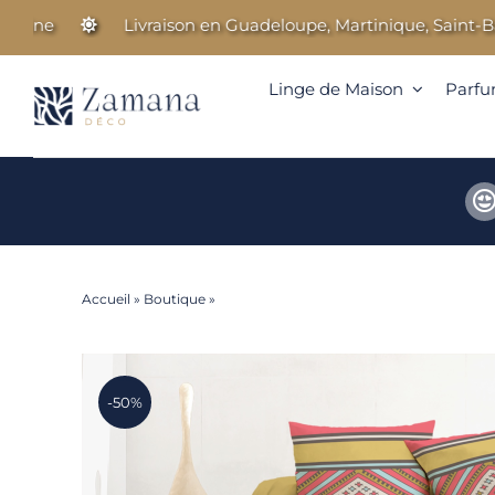
Passer
ne
Livraison en Guadeloupe, Martinique, Saint-Barthé
au
contenu
Linge de Maison
Parfu
Accueil
»
Boutique
»
Melina – Parure housse de couette
-50%