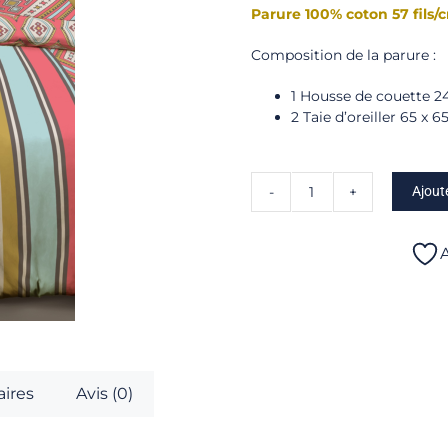
Parure 100% coton 57 fils/
Composition de la parure :
1 Housse de couette 2
2 Taie d’oreiller 65 x 6
Ajout
quantité
de
Melina
A
-
Parure
housse
de
couette
ires
Avis (0)