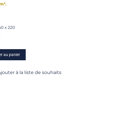
cm².
40 x 220
5
er au panier
jouter à la liste de souhaits