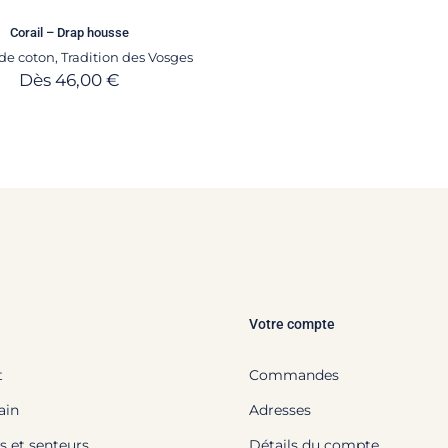
Corail – Drap housse
 de coton
,
Tradition des Vosges
Dès
46,00
€
Votre compte
t
Commandes
ain
Adresses
s et senteurs
Détails du compte