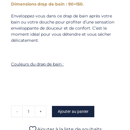
Dimensions drap de bain : 90×150.
Enveloppez-vous dans ce drap de bain après votre
bain ou votre douche pour profiter d’une sensation
enveloppante de douceur et de confort. C’est le
moment idéal pour vous détendre et vous sécher
délicatement.
Couleurs du drap de bain :
Ajouter au panier
quantité
de
Naïade
Ajouter à la liste de souhaits