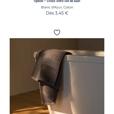
Option – Créez votre set de bain
Blanc d'Azur
,
Coton
Dès
3,45
€