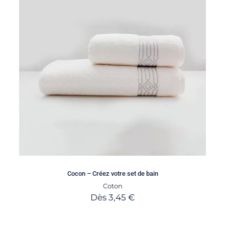
Cocon – Créez votre set de bain
Coton
Dès
3,45
€