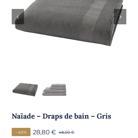
Naïade – Draps de bain – Gris
28,80
€
- 40%
48,00
€