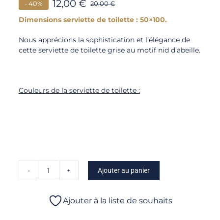
12,00
€
- 40%
20,00
€
Dimensions serviette de toilette : 50×100.
Nous apprécions la sophistication et l’élégance de
cette serviette de toilette grise au motif nid d’abeille.
Couleurs de la serviette de toilette :
Ajouter au panier
quantité
de
Naïade
Ajouter à la liste de souhaits
-