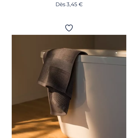
Dès
3,45
€