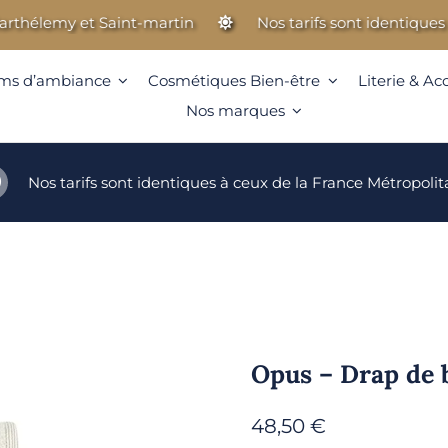
élemy et Saint-martin
Nos tarifs sont identiques à ce
ms d’ambiance
Cosmétiques Bien-être
Literie & Ac
Nos marques
Nos tarifs sont identiques à ceux de la France Métropolit
Opus – Drap de 
48,50
€