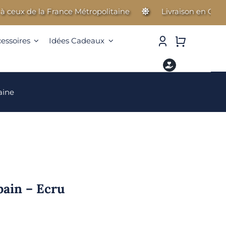
ux de la France Métropolitaine
Livraison en Guadeloup
cessoires
Idées Cadeaux
aine
bain – Ecru