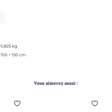
de
bain
-
Ecru
0,825 kg
100 × 150 cm
Vous aimerez aussi :