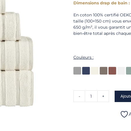
Dimensions drap de bain : 
En coton 100% certifié OEK
taille (100×150 cm) vous en
650 g/m², il vous garantit u
bien-être total après chaqu
Couleurs :
Ajout
quantité
de
Opus
A
-
Drap