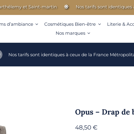
lemy et Saint-martin
Nos tarifs sont identiques à ceu
ms d’ambiance
Cosmétiques Bien-être
Literie & Ac
Nos marques
Nos tarifs sont identiques à ceux de la France Métropolit
Opus – Drap de 
48,50
€