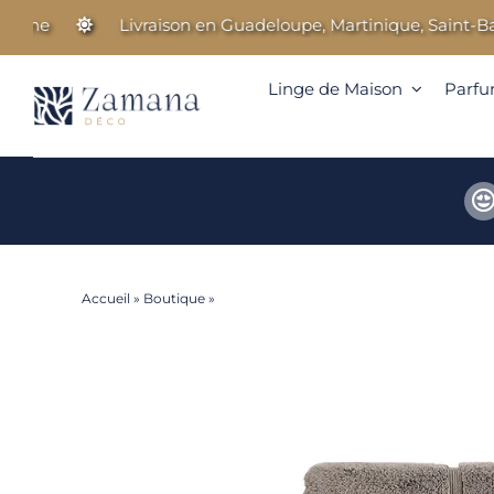
Passer
ne
Livraison en Guadeloupe, Martinique, Saint-Barthé
au
contenu
Linge de Maison
Parfu
Accueil
»
Boutique
»
Opus – Drap de bain – Marron