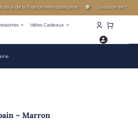
x de la France Métropolitaine
Livraison en Guadeloup
cessoires
Idées Cadeaux
aine
bain – Marron