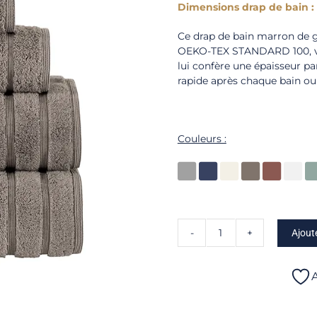
Dimensions drap de bain : 
Ce drap de bain marron de gr
OEKO-TEX STANDARD 100, vou
lui confère une épaisseur pa
rapide après chaque bain ou
Couleurs :
Ajout
quantité
de
Opus
A
-
Drap