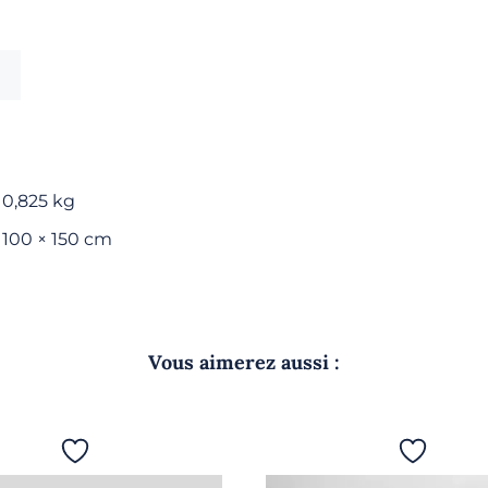
de
bain
-
Marron
0,825 kg
100 × 150 cm
Vous aimerez aussi :