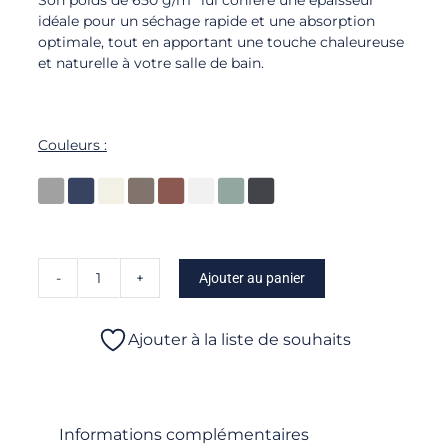
Son poids de 650 g/m² lui confère une épaisseur
idéale pour un séchage rapide et une absorption
optimale, tout en apportant une touche chaleureuse
et naturelle à votre salle de bain.
Couleurs :
Ajouter au panier
quantité
de
Opus
Ajouter à la liste de souhaits
-
Drap
de
douche
Informations complémentaires