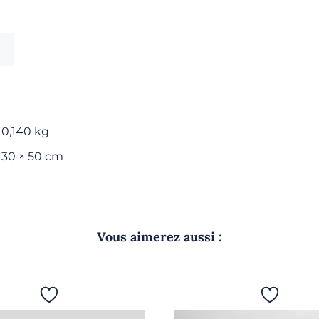
invité
-
Aragon
0,140 kg
30 × 50 cm
Vous aimerez aussi :