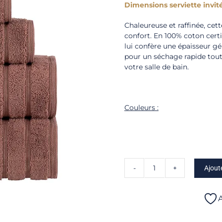
Dimensions serviette invité
Chaleureuse et raffinée, ce
confort. En 100% coton cer
lui confère une épaisseur g
pour un séchage rapide tout
votre salle de bain.
Couleurs :
Ajout
quantité
de
Opus
A
-
Serviette