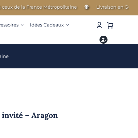
x de la France Métropolitaine
Livraison en Guadeloupe
cessoires
Idées Cadeaux
aine
 invité – Aragon