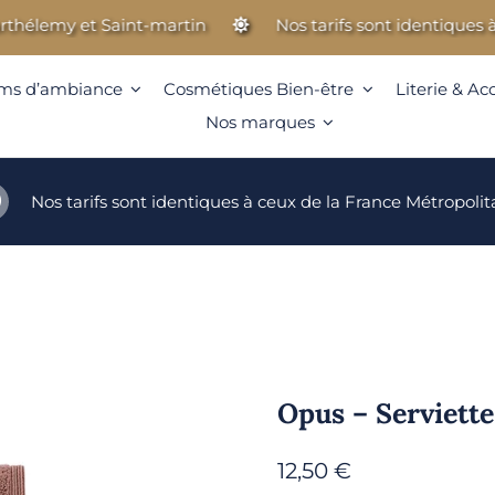
lemy et Saint-martin
Nos tarifs sont identiques à ceu
ms d’ambiance
Cosmétiques Bien-être
Literie & Ac
Nos marques
Nos tarifs sont identiques à ceux de la France Métropolit
Opus – Serviette
12,50
€