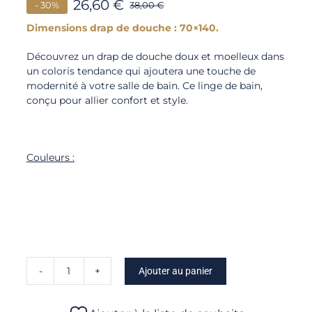
26,60
€
- 30%
38,00
€
Dimensions drap de douche : 70×140.
Découvrez un drap de douche doux et moelleux dans
un coloris tendance qui ajoutera une touche de
modernité à votre salle de bain. Ce linge de bain,
conçu pour allier confort et style.
Couleurs :
Ajouter au panier
quantité
de
Pétale