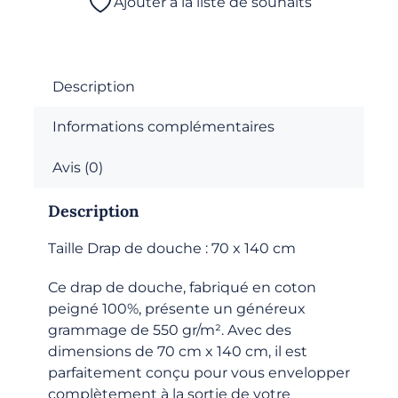
Ajouter à la liste de souhaits
-
Drap
de
douche
Description
-
Informations complémentaires
Bégonia
Avis (0)
Description
Taille Drap de douche : 70 x 140 cm
Ce drap de douche, fabriqué en coton
peigné 100%, présente un généreux
grammage de 550 gr/m². Avec des
dimensions de 70 cm x 140 cm, il est
parfaitement conçu pour vous envelopper
complètement à la sortie de votre