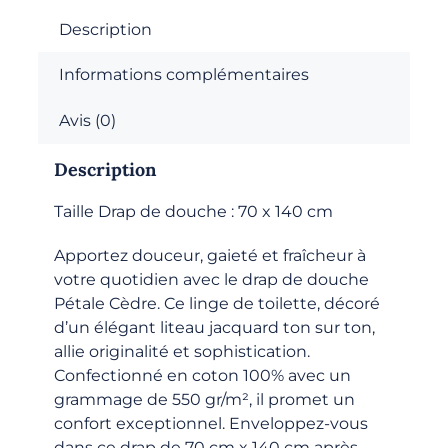
de
douche
Description
-
Informations complémentaires
Cèdre
Avis (0)
Description
Taille Drap de douche : 70 x 140 cm
Apportez douceur, gaieté et fraîcheur à
votre quotidien avec le drap de douche
Pétale Cèdre. Ce linge de toilette, décoré
d’un élégant liteau jacquard ton sur ton,
allie originalité et sophistication.
Confectionné en coton 100% avec un
grammage de 550 gr/m², il promet un
confort exceptionnel. Enveloppez-vous
dans ce drap de 70 cm x 140 cm après