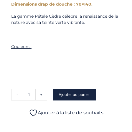
Dimensions drap de douche : 70×140.
La gamme Pétale Cèdre célèbre la renaissance de la
nature avec sa teinte verte vibrante.
Couleurs :
Ajouter au panier
quantité
de
Pétale
Ajouter à la liste de souhaits
-
Drap