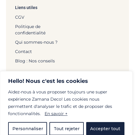
Liens utiles
CGV
Politique de
confidentialité
Qui sommes-nous ?
Contact
Blog : Nos conseils
Hello! Nous c'est les cookies
Aidez-nous à vous proposer toujours une super
© Zamana Déco - 2026 | Tous droits réservés |
expérience Zamana Deco! Les cookies nous
Mentions légales
|
Politique de confidentialité
|
permettent d'analyser le trafic et de proposer des
Création :
globellie.com
fonctionnalités.
En savoir +
Personnaliser
Tout rejeter
Accepter tout