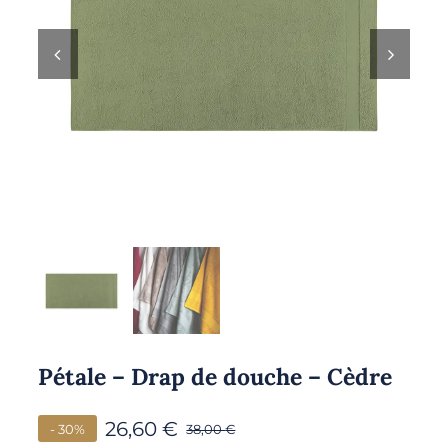
Pétale – Drap de douche – Cèdre
26,60
€
- 30%
38,00
€