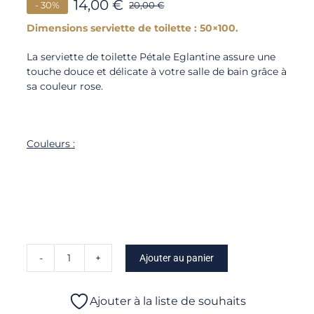
14,00
€
- 30%
20,00
€
Dimensions serviette de toilette : 50×100.
La serviette de toilette Pétale Eglantine assure une
touche douce et délicate à votre salle de bain grâce à
sa couleur rose.
Couleurs :
Ajouter au panier
quantité
de
Pétale
Ajouter à la liste de souhaits