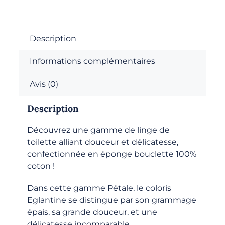
-
Serviette
de
toilette
Description
-
Informations complémentaires
Églantine
Avis (0)
Description
Découvrez une gamme de linge de
toilette alliant douceur et délicatesse,
confectionnée en éponge bouclette 100%
coton !
Dans cette gamme Pétale, le coloris
Eglantine se distingue par son grammage
épais, sa grande douceur, et une
délicatesse incomparable.