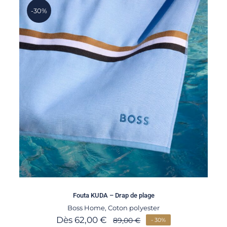
-30%
Fouta KUDA – Drap de plage
Boss Home
,
Coton polyester
Dès
62,00
€
89,00
€
- 30%