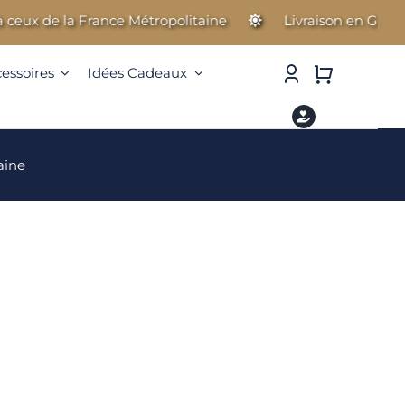
 de la France Métropolitaine
Livraison en Guadeloupe,
cessoires
Idées Cadeaux
aine