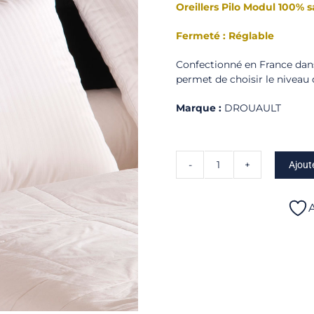
Oreillers Pilo Modul 100% s
Fermeté : Réglable
Confectionné en France dans
permet de choisir le niveau
Marque :
DROUAULT
Ajout
quantité
de
Pilo
A
Modul