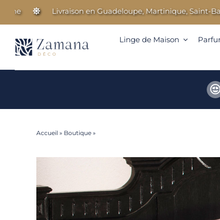
Passer
Livraison en Guadeloupe, Martinique, Saint-Barthéle
au
contenu
Linge de Maison
Parfu
Accueil
»
Boutique
»
Pilo Modul