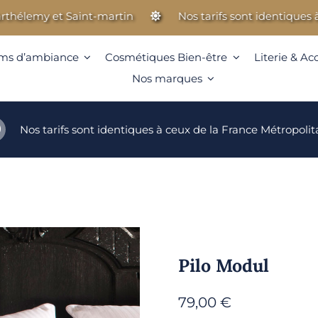
my et Saint-martin
Nos tarifs sont identiques à ceux
ms d’ambiance
Cosmétiques Bien-être
Literie & Ac
Nos marques
Nos tarifs sont identiques à ceux de la France Métropolit
Pilo Modul
79,00
€