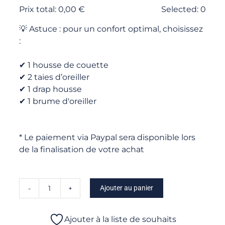
Prix total:
0,00
€
Selected:
0
💡 Astuce : pour un confort optimal, choisissez
:
✔ 1 housse de couette
✔ 2 taies d’oreiller
✔ 1 drap housse
✔ 1 brume d'oreiller
* Le paiement via Paypal sera disponible lors
de la finalisation de votre achat
Ajouter au panier
quantité
de
Cuba
Ajouter à la liste de souhaits