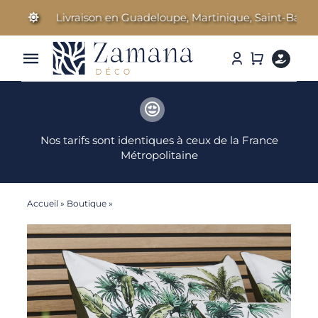
Passer
Livraison en Guadeloupe, Martinique, Saint-Barthélem
au
contenu
Toggle
Navigation
Linge de Maison
Nos tarifs sont identiques à ceux de la France
Parfums d’ambiance
Métropolitaine
Cosmétiques Bien-être
Accueil
»
Boutique
»
Cuba – Taie d’oreiller
Literie & Accessoires
Idées Cadeaux
Nos marques