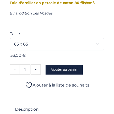
Taie d’oreiller en percale de coton 80 fils/cm².
By Tradition des Vosges
Taille

33,00
€
Ajouter au panier
quantité
de
Cuba
Ajouter à la liste de souhaits
-
Taie
d'oreiller
Description