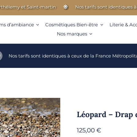
emy et Saint-martin
Nos tarifs sont identiques à ceux
ms d’ambiance
Cosmétiques Bien-être
Literie & Ac
Nos marques
Nos tarifs sont identiques à ceux de la France Métropolit
Léopard – Drap 
125,00
€