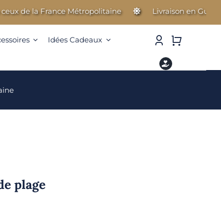
 de la France Métropolitaine
Livraison en Guadeloupe
cessoires
Idées Cadeaux
aine
de plage