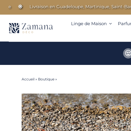
Passer
e
Livraison en Guadeloupe, Martinique, Saint-Barthél
au
contenu
Linge de Maison
Parfu
Accueil
»
Boutique
»
Léopard – Drap de plage