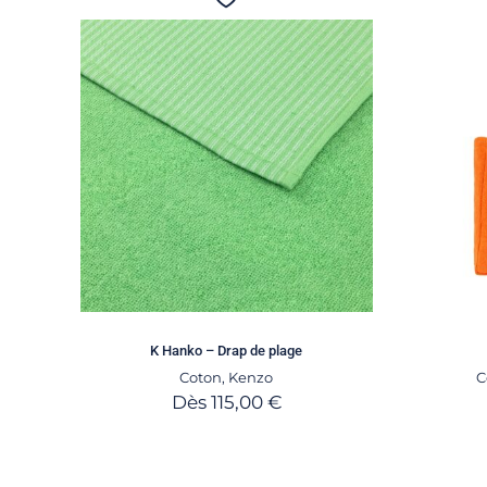
K Hanko – Drap de plage
Coton
,
Kenzo
C
Dès
115,00
€