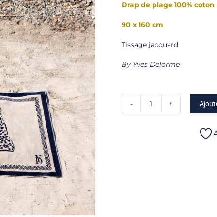
Drap de plage 100% coton 
90 x 160 cm
Tissage jacquard
By Yves Delorme
Ajout
quantité
de
Léopard
A
-
Drap
de
plage