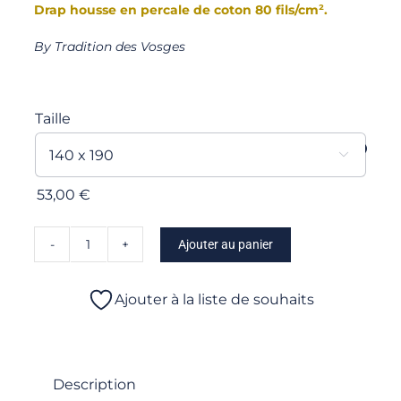
Drap housse en percale de coton 80 fils/cm².
By Tradition des Vosges
Taille

53,00
€
Ajouter au panier
quantité
de
Maria
Ajouter à la liste de souhaits
-
Drap
housse
Description