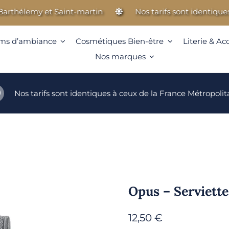
hélemy et Saint-martin
Nos tarifs sont identiques à 
ms d’ambiance
Cosmétiques Bien-être
Literie & Ac
Nos marques
Nos tarifs sont identiques à ceux de la France Métropolit
Opus – Serviette
12,50
€