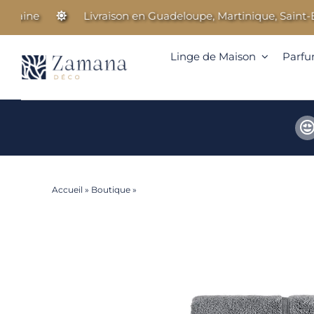
Passer
aine
Livraison en Guadeloupe, Martinique, Saint-Bart
au
contenu
Linge de Maison
Parfu
Accueil
»
Boutique
»
Opus – Serviette invité – Gris foncé