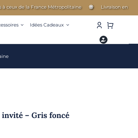
ceux de la France Métropolitaine
Livraison en Guadelo
cessoires
Idées Cadeaux
aine
 invité – Gris foncé