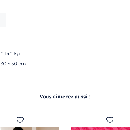
invité
-
Gris
foncé
0,140 kg
30 × 50 cm
Vous aimerez aussi :