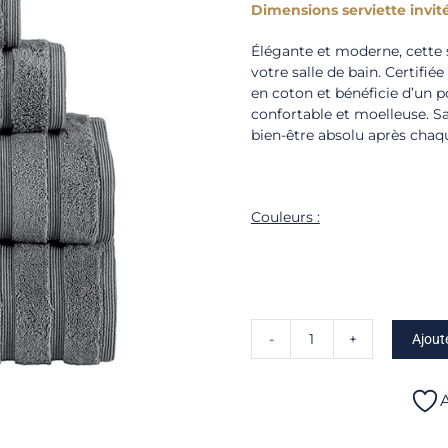
Dimensions serviette invité
Élégante et moderne, cette s
votre salle de bain. Certif
en coton et bénéficie d’un p
confortable et moelleuse. S
bien-être absolu après chaq
Couleurs :
Ajout
quantité
de
Opus
A
-
Serviette