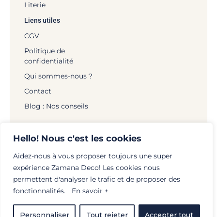
Literie
Liens utiles
CGV
Politique de
confidentialité
Qui sommes-nous ?
Contact
Blog : Nos conseils
Hello! Nous c'est les cookies
Aidez-nous à vous proposer toujours une super
© Zamana Déco - 2026 | Tous droits réservés |
expérience Zamana Deco! Les cookies nous
Mentions légales
|
Politique de confidentialité
|
permettent d'analyser le trafic et de proposer des
Création :
globellie.com
fonctionnalités.
En savoir +
Personnaliser
Tout rejeter
Accepter tout