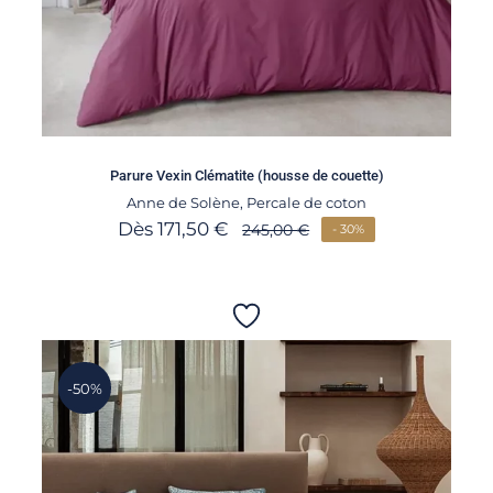
Parure Vexin Clématite (housse de couette)
Anne de Solène
,
Percale de coton
Dès
171,50
€
245,00
€
- 30%
-50%