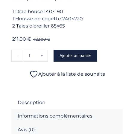
1 Drap house 140×190
1 Housse de couette 240×220
2 Taies d’oreiller 65×65
211,00
€
422,00
€
Ajouter au panier
quantité
de
Batik
Ajouter à la liste de souhaits
-
Parure
Housse
de
Description
couette
Informations complémentaires
Avis (0)