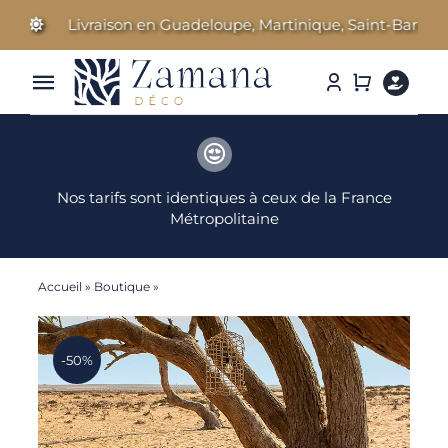
Passer
Livraison en Guadeloupe, Martinique, Saint-Barthélemy 
au
contenu
Toggle
Navigation
Linge de Maison
Nos tarifs sont identiques à ceux de la France
Parfums d’ambiance
Métropolitaine
Cosmétiques Bien-être
Accueil
»
Boutique
»
Batik – Parure Housse de couette
Literie & Accessoires
-50%
Idées Cadeaux
Nos marques