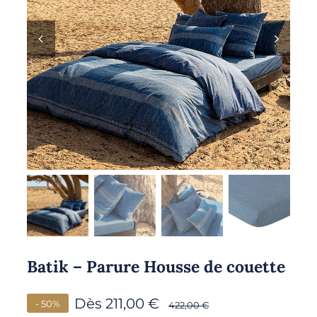
Batik – Parure Housse de couette
Dès
211,00
€
- 50%
422,00
€