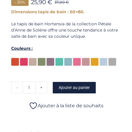
25,90
€
- 30%
37,00
€
Dimensions tapis de bain : 60×80.
Le tapis de bain Hortensia de la collection Pétale
d’Anne de Solène offre une touche tendance à votre
salle de bain avec sa couleur unique.
Couleurs :
Ajouter au panier
quantité
de
Pétale
Ajouter à la liste de souhaits
-
Tapis
de