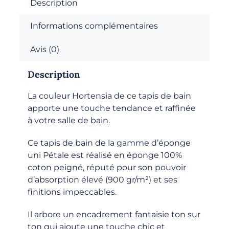
bain
Description
-
Informations complémentaires
Hortensia
Avis (0)
Description
La couleur Hortensia de ce tapis de bain
apporte une touche tendance et raffinée
à votre salle de bain.
Ce tapis de bain de la gamme d’éponge
uni Pétale est réalisé en éponge 100%
coton peigné, réputé pour son pouvoir
d’absorption élevé (900 gr/m²) et ses
finitions impeccables.
Il arbore un encadrement fantaisie ton sur
ton qui ajoute une touche chic et