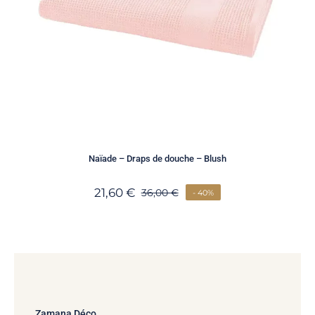
Naïade – Draps de douche – Blush
21,60
€
36,00
€
- 40%
Zamana Déco