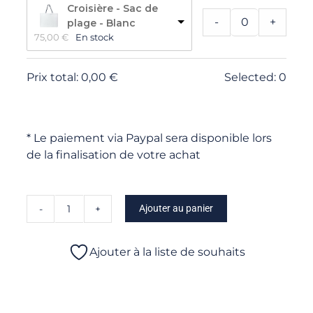
Croisière - Sac de
-
+
plage - Blanc
75,00 
€
En stock
Prix total:
0,00
€
Selected:
0
* Le paiement via Paypal sera disponible lors
de la finalisation de votre achat
Ajouter au panier
quantité
de
L
Ajouter à la liste de souhaits
Défilé
-
La