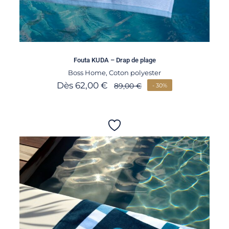
Fouta KUDA – Drap de plage
Boss Home
,
Coton polyester
Dès
62,00
€
89,00
€
- 30%