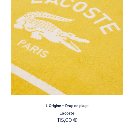
L Origine – Drap de plage
Lacoste
115,00
€