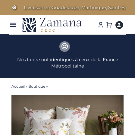
Passer
Livraison en Guadeloupe, Martinique, Saint-Barthélemy
au
contenu
Toggle
Navigation
Linge de Maison
Nos tarifs sont identiques à ceux de la France
Parfums d’ambiance
Métropolitaine
Cosmétiques Bien-être
Accueil
»
Boutique
»
Maria – Housse de couette
Literie & Accessoires
Idées Cadeaux
Nos marques