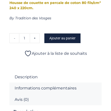
Housse de couette en percale de coton 80 fils/cm²
240 x 220cm
.
By Tradition des Vosges
Ajouter au panier
quantité
de
Maria
Ajouter à la liste de souhaits
-
Housse
de
couette
Description
Informations complémentaires
Avis (0)